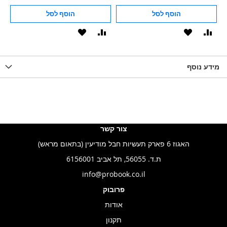
הוסף לסל
הוסף לסל
וסף
הוסף
הוסף
הוסף
הוסף
ואה
ל-
להשוואה
ל-
להשוואה
WISHLIS
מידע נוסף
WISHLIST
LIST
צור קשר
האגוז 6 פארק תעשיות חבל מודיעין (בתאום מראש)
ת.ד. 56055, תל אביב 6156001
info@probook.co.il
פרובוק
אודות
תקנון