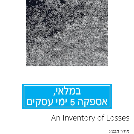
לדלג
An Inventory of Losses
להתחלה
של
גלריית
מחיר מבצע