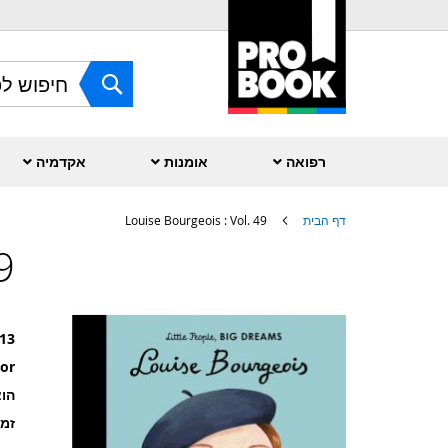
Skip
to
Content
חפש
רפואה
אומנות
אקדמיה
דף הבית
Louise Bourgeois : Vol. 49
9
לדלג
לסוף
של
גלריית
תמונות
13
or
הוצ
זמ