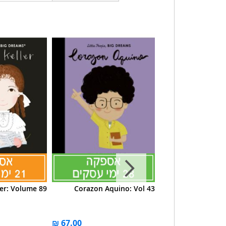
ler: Volume 89
Corazon Aquino: Vol 43
Michelle Obama: