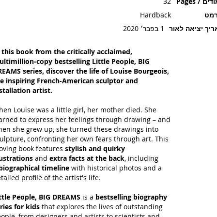
ים / Pages
32
רמט
Hardback
יך יציאה לאור
1 בפבר׳ 2020
 this book from the critically acclaimed,
ltimillion-copy bestselling Little People, BIG
EAMS series, discover the life of Louise Bourgeois,
e inspiring French-American sculptor and
stallation artist.
en Louise was a little girl, her mother died. She
arned to express her feelings through drawing – and
en she grew up, she turned these drawings into
ulpture, confronting her own fears through art. This
ving book features
stylish and quirky
lustrations
and
extra facts at the back
, including
biographical timeline
with historical photos and a
tailed profile of the artist's life.
ttle People, BIG DREAMS
is a
bestselling biography
ries for kids
that explores the lives of outstanding
ople, from designers and artists to scientists and