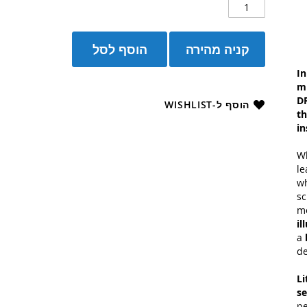
קניה מהירה
הוסף לסל
In
mu
DR
הוסף ל-WISHLIST
th
in
Wh
le
wh
sc
mo
il
a
de
Li
se
pe