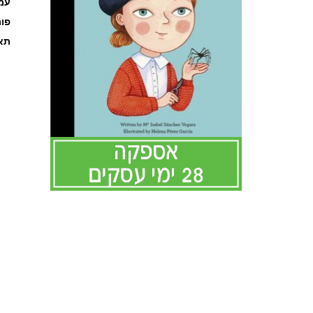
עמוד
פו
תאר
לדלג
להתחלה
של
גלריית
תמונות