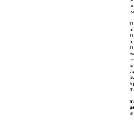
ac
ea
Th
me
T
fo
T
ex
re
br
vo
by
a
th
In
p
B