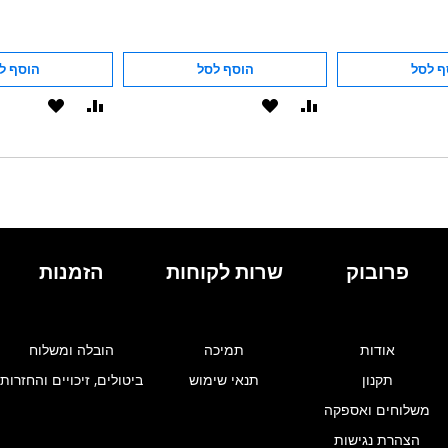
ף לסל
הוסף לסל
הוסף ל
הוסף
הוסף
הוסף
הוסף
להשוואה
ל-
להשוואה
ל-
WISHLIST
WISHLIST
פרובוק
שרות לקוחות
הזמנות
אודות
תמיכה
הובלה ומשלוח
תקנון
תנאי שימוש
ביטולים, זיכויים והחזרות
משלוחים ואספקה
הצהרת נגישות