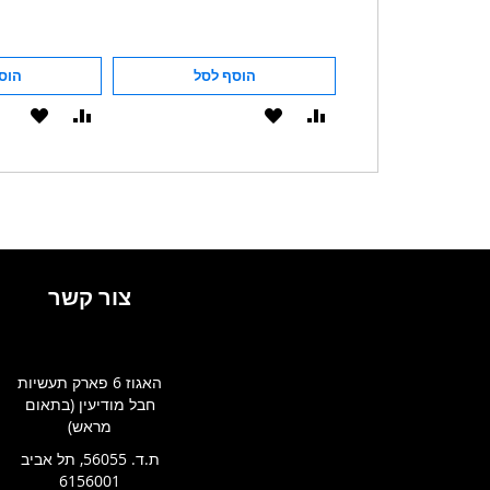
הוסף לסל
הוסף לסל
הוס
הוסף
הוסף
הוסף
הוסף
להשוואה
ל-
להשוואה
ל-
WISHLIST
WISHLIST
צור קשר
האגוז 6 פארק תעשיות
חבל מודיעין (בתאום
מראש)
ת.ד. 56055, תל אביב
6156001