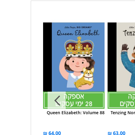
 Mankiller : Vol. 84
Queen Elizabeth: Volume 88
Tenzing No