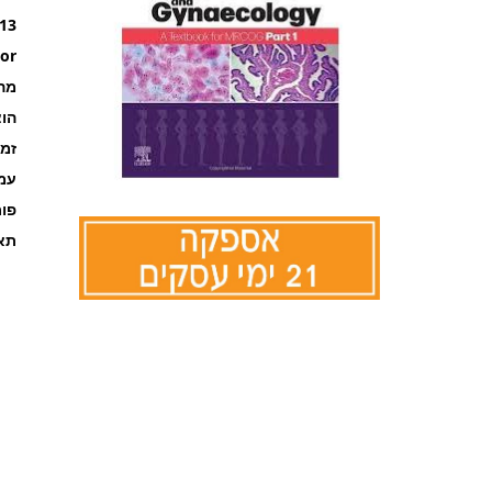
13
or
מה
הוצ
זמ
עמוד
פו
תאר
לדלג
להתחלה
של
גלריית
תמונות