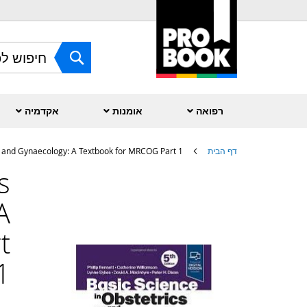
Skip
to
Content
חפש
רפואה
אומנות
אקדמיה
דף הבית
cs and Gynaecology: A Textbook for MRCOG Part 1
s
לדלג
לסוף
של
A
גלריית
תמונות
t
1