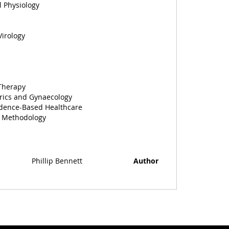
l Physiology
Virology
Therapy
trics and Gynaecology
vidence-Based Healthcare
h Methodology
Phillip Bennett
Author