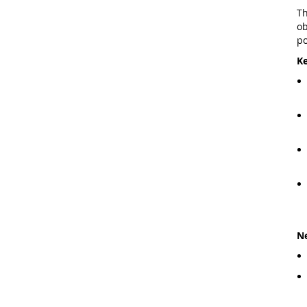
Th
ob
po
Ke
Ne