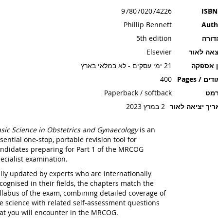
9780702074226
ISBN
Phillip Bennett
Auth
דורה
5th edition
אה לאור
Elsevier
ן אספקה
21 ימי עסקים - לא במלאי בארץ
ים / Pages
400
רמט
Paperback / softback
יך יציאה לאור
2 במרץ 2023
sic Science in Obstetrics and Gynaecology
is an
sential one-stop, portable revision tool for
ndidates preparing for Part 1 of the MRCOG
ecialist examination.
lly updated by experts who are internationally
cognised in their fields, the chapters match the
llabus of the exam, combining detailed coverage of
e science with related self-assessment questions
at you will encounter in the MRCOG.