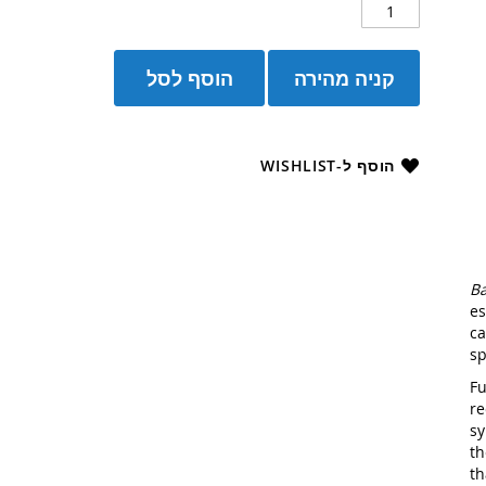
קניה מהירה
הוסף לסל
הוסף ל-WISHLIST
Ba
es
ca
sp
Fu
re
sy
th
th