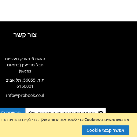
צור קשר
האגוז 6 פארק תעשיות
חבל מודיעין (בתאום
מראש)
ת.ד. 56055, תל אביב
6156001
info@probook.co.il
Sign
הרשמה לניו
Up
אנו משתמשים ב-Cookies כדי לשפר את החוויה שלך.
כדי לקיים ההנחיה החדשה של e-Privacy, עלינו לבקש את הסכמתך לה
for
Our
אפשר קבצי Cookie
Newsletter: