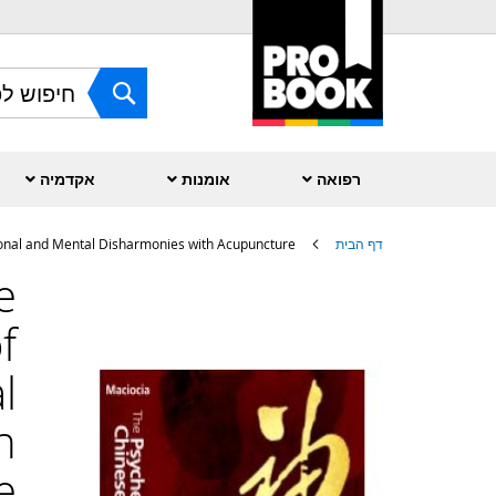
Skip
to
Content
חפש
רפואה
אומנות
אקדמיה
דף הבית
ional and Mental Disharmonies with Acupuncture
e
לדלג
לסוף
של
f
גלריית
תמונות
l
h
e