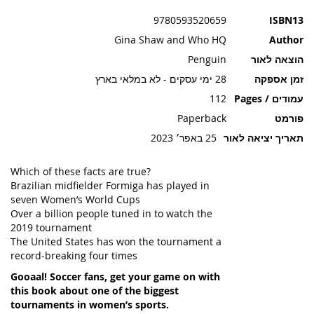
תמונות
9780593520659
ISBN13
Gina Shaw and Who HQ
Author
הוצאה לאור
Penguin
זמן אספקה
28 ימי עסקים - לא במלאי בארץ
עמודים / Pages
112
פורמט
Paperback
תאריך יציאה לאור
25 באפר׳ 2023
Which of these facts are true?
Brazilian midfielder Formiga has played in
seven Women’s World Cups
Over a billion people tuned in to watch the
2019 tournament
The United States has won the tournament a
record-breaking four times
Gooaal! Soccer fans, get your game on with
this book about one of the biggest
tournaments in women’s sports.