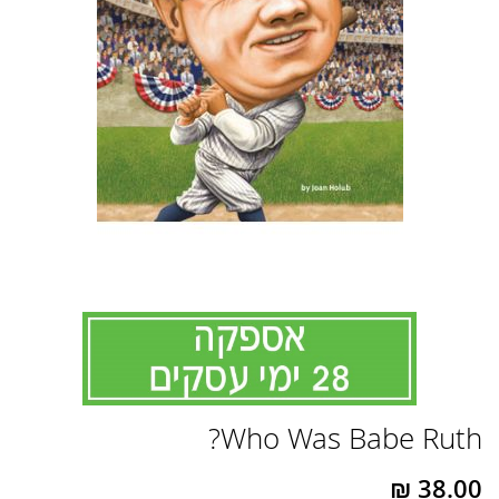
לדלג
Who Was Babe Ruth?
להתחלה
של
גלריית