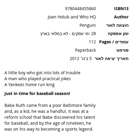
תמונות
9780448455860
ISBN13
Joan Holub and Who HQ
Author
הוצאה לאור
Penguin
זמן אספקה
28 ימי עסקים - לא במלאי בארץ
עמודים / Pages
112
פורמט
Paperback
תאריך יציאה לאור
5 בינו׳ 2012
A little boy who got into lots of trouble
A man who played practical jokes
A Yankees home run king
Just in time for baseball season!
Babe Ruth came from a poor Baltimore family
and, as a kid, he was a handful. It was at a
reform school that Babe discovered his talent
for baseball, and by the age of nineteen, he
was on his way to becoming a sports legend.