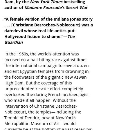
Dam, by the
New York Times
bestselling
author of
Madame Fourcade’s Secret War
“A female version of the Indiana Jones story
. . . [Christiane Desroches-Noblecourt] was a
daredevil whose real-life antics put
Hollywood fiction to shame.”—
The
Guardian
In the 1960s, the world’s attention was
focused on a nail-biting race against time:
the international campaign to save a dozen
ancient Egyptian temples from drowning in
the floodwaters of the gigantic new Aswan
High Dam. But the coverage of this
unprecedented rescue effort completely
overlooked the daring French archaeologist
who made it all happen. Without the
intervention of Christiane Desroches-
Noblecourt, the temples—including the
Temple of Dendur, now at New York’s
Metropolitan Museum of Art—would
currently be at the bottom of a vast reservoir.