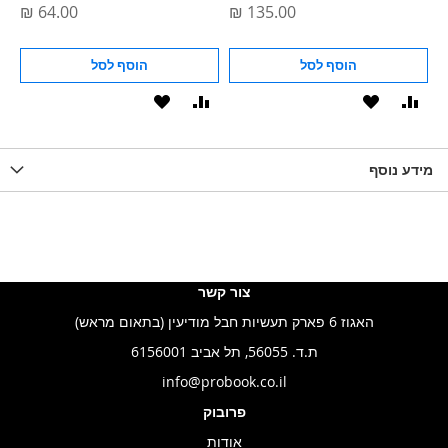
הוסף לסל
הוסף לסל
וסף
הוסף
הוסף
הוסף
הוסף
ואה
ל-
להשוואה
ל-
להשוואה
WISHLIS
מידע נוסף
WISHLIST
LIST
צור קשר
האגוז 6 פארק תעשיות חבל מודיעין (בתאום מראש)
ת.ד. 56055, תל אביב 6156001
info@probook.co.il
פרובוק
אודות