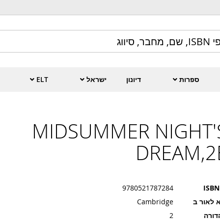
ספרות
דיונון
ישראל
ELT
MIDSUMMER NIGHT'
DREAM,2
9780521787284
ISBN
 לאור ב
Cambridge
דורה
2