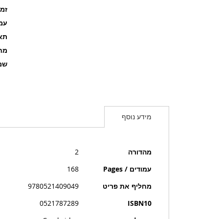
זמ
עמוד
תאר
מחל
שם
מידע נוסף
מידע
מהדורה
2
נוסף
עמודים / Pages
168
מחליף את פריט
9780521409049
0521787289
ISBN10