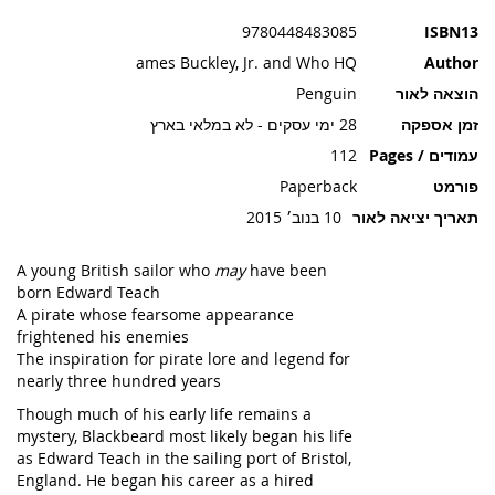
תמונות
9780448483085
ISBN13
ames Buckley, Jr. and Who HQ
Author
הוצאה לאור
Penguin
זמן אספקה
28 ימי עסקים - לא במלאי בארץ
עמודים / Pages
112
פורמט
Paperback
תאריך יציאה לאור
10 בנוב׳ 2015
A young British sailor who
may
have been
born Edward Teach
A pirate whose fearsome appearance
frightened his enemies
The inspiration for pirate lore and legend for
nearly three hundred years
Though much of his early life remains a
mystery, Blackbeard most likely began his life
as Edward Teach in the sailing port of Bristol,
England. He began his career as a hired