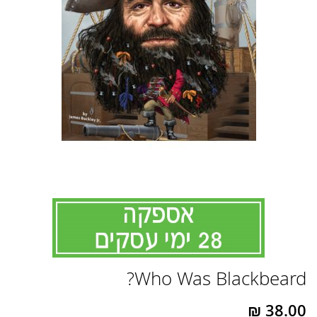
לדלג
Who Was Blackbeard?
להתחלה
של
גלריית