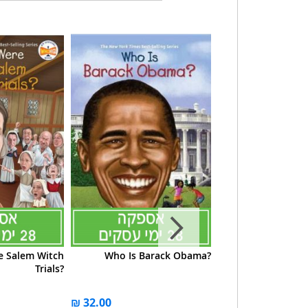
e Salem Witch
Who Is Barack Obama?
Where Were
Trials?
Wonders of t