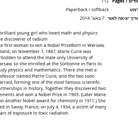
ים / Pages
112
רמט
Paperback / softback
יך יציאה לאור
7 באוג׳ 2014
brilliant young girl who loved math and physics
e discoverer of radium
e first woman to win a Nobel PrizeBorn in Warsaw,
land, on November 7, 1867, Marie Curie was
rbidden to attend the male-only University of
rsaw, so she enrolled at the Sorbonne in Paris to
udy physics and mathematics. There she met a
ofessor named Pierre Curie, and the two soon
rried, forming one of the most famous scientific
rtnerships in history. Together they discovered two
ements and won a Nobel Prize in 1903. (Later Marie
n another Nobel award for chemistry in 1911.) She
ed in Savoy, France, on July 4, 1934, a victim of many
ars of exposure to toxic radiation.