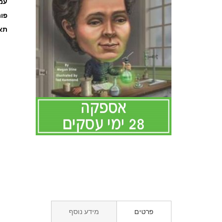
עמוד
פו
תאר
לדלג
להתחלה
של
גלריית
תמונות
פרטים
מידע נוסף