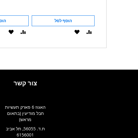
הוסף לסל
הוסף לסל
הוס
הוסף
הוסף
הוסף
הוסף
להשוואה
ל-
להשוואה
ל-
WISHLIST
WISHLIST
צור קשר
האגוז 6 פארק תעשיות
חבל מודיעין (בתאום
מראש)
ת.ד. 56055, תל אביב
6156001