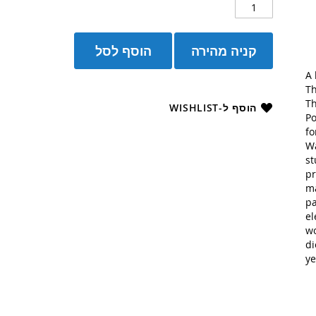
קניה מהירה
הוסף לסל
A 
Th
Th
הוסף ל-WISHLIST
Po
fo
Wa
st
pr
ma
pa
el
wo
di
ye