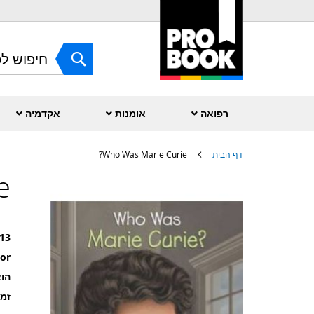
Skip
to
Content
חפש
רפואה
אומנות
אקדמיה
דף הבית
Who Was Marie Curie?
?
לדלג
לסוף
של
גלריית
תמונות
13
or
הוצ
זמ