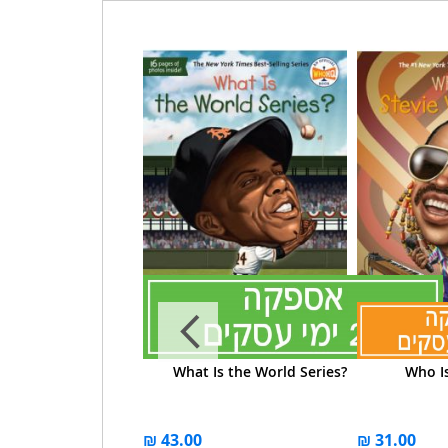
 Was Pearl Harbor?
What Is the World Series?
Who I