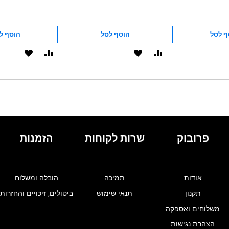
ף לסל
הוסף לסל
הוסף ל
הוסף
הוסף
הוסף
הוסף
להשוואה
ל-
להשוואה
ל-
WISHLIST
WISHLIST
פרובוק
שרות לקוחות
הזמנות
אודות
תמיכה
הובלה ומשלוח
תקנון
תנאי שימוש
ביטולים, זיכויים והחזרות
משלוחים ואספקה
הצהרת נגישות