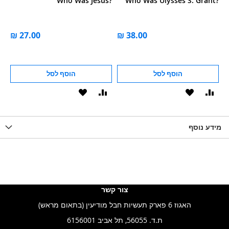
n?
Who Was Jesus?
Who Was Ulysses S. Grant?
הוסף לסל
הוסף לסל
וסף
הוסף
הוסף
הוסף
הוסף
ואה
ל-
להשוואה
ל-
להשוואה
WISHLIS
מידע נוסף
WISHLIST
LIST
צור קשר
האגוז 6 פארק תעשיות חבל מודיעין (בתאום מראש)
ת.ד. 56055, תל אביב 6156001