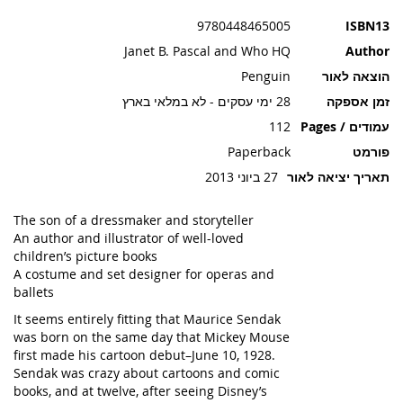
תמונות
9780448465005
ISBN13
Janet B. Pascal and Who HQ
Author
הוצאה לאור
Penguin
זמן אספקה
28 ימי עסקים - לא במלאי בארץ
עמודים / Pages
112
פורמט
Paperback
תאריך יציאה לאור
27 ביוני 2013
The son of a dressmaker and storyteller
An author and illustrator of well-loved
children’s picture books
A costume and set designer for operas and
ballets
It seems entirely fitting that Maurice Sendak
was born on the same day that Mickey Mouse
first made his cartoon debut–June 10, 1928.
Sendak was crazy about cartoons and comic
books, and at twelve, after seeing Disney’s