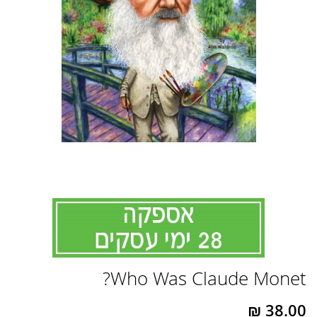
לדלג
Who Was Claude Monet?
להתחלה
של
גלריית