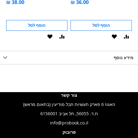
הוסף לסל
הוסף לסל
וסף
הוסף
הוסף
הוסף
הוסף
ואה
ל-
להשוואה
ל-
להשוואה
WISHLIS
מידע נוסף
WISHLIST
LIST
צור קשר
האגוז 6 פארק תעשיות חבל מודיעין (בתאום מראש)
ת.ד. 56055, תל אביב 6156001
info@probook.co.il
פרובוק