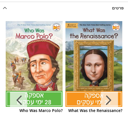
פרטים
ut
Who Was Marco Polo?
What Was the Renaissance?
n?