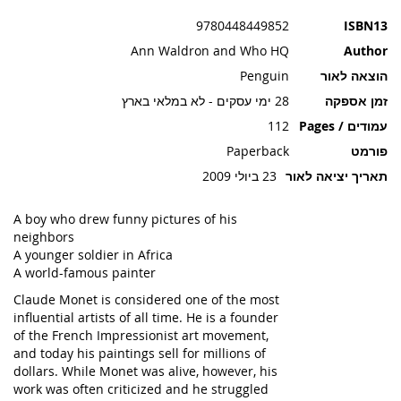
תמונות
9780448449852
ISBN13
Ann Waldron and Who HQ
Author
הוצאה לאור
Penguin
זמן אספקה
28 ימי עסקים - לא במלאי בארץ
עמודים / Pages
112
פורמט
Paperback
תאריך יציאה לאור
23 ביולי 2009
A boy who drew funny pictures of his
neighbors
A younger soldier in Africa
A world-famous painter
Claude Monet is considered one of the most
influential artists of all time. He is a founder
of the French Impressionist art movement,
and today his paintings sell for millions of
dollars. While Monet was alive, however, his
work was often criticized and he struggled