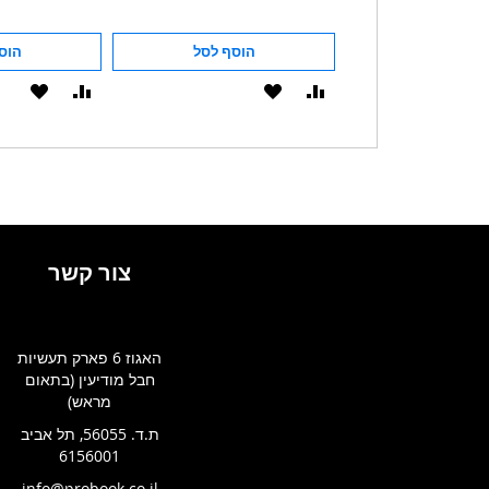
הוסף לסל
הוסף לסל
הוס
הוסף
הוסף
הוסף
הוסף
להשוואה
ל-
להשוואה
ל-
WISHLIST
WISHLIST
צור קשר
האגוז 6 פארק תעשיות
חבל מודיעין (בתאום
מראש)
ת.ד. 56055, תל אביב
6156001
info@probook.co.il