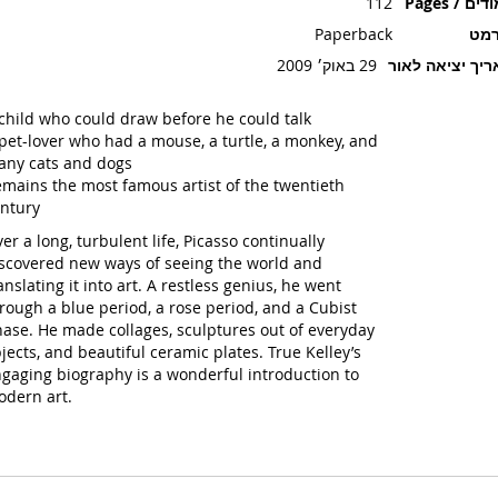
ים / Pages
112
רמט
Paperback
יך יציאה לאור
29 באוק׳ 2009
child who could draw before he could talk
pet-lover who had a mouse, a turtle, a monkey, and
ny cats and dogs
mains the most famous artist of the twentieth
ntury
er a long, turbulent life, Picasso continually
scovered new ways of seeing the world and
anslating it into art. A restless genius, he went
rough a blue period, a rose period, and a Cubist
ase. He made collages, sculptures out of everyday
jects, and beautiful ceramic plates. True Kelley’s
gaging biography is a wonderful introduction to
dern art.