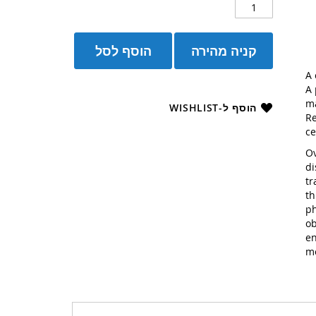
קניה מהירה
הוסף לסל
A 
A 
ma
הוסף ל-WISHLIST
Re
ce
Ov
di
tr
th
ph
ob
en
mo