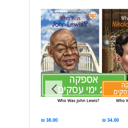
as Milton Hershey?
Who Was John Lewis?
Who W