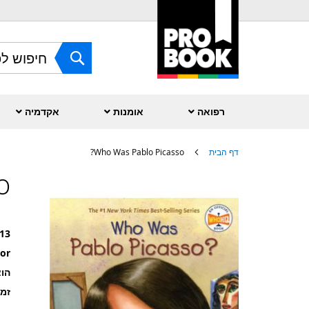
Skip
to
Content
חפש
רפואה
אומנות
אקדמיה
דף הבית
Who Was Pablo Picasso?
?
לדלג
לסוף
של
גלריית
תמונות
13
or
הוצ
זמ