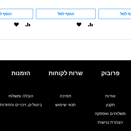
ף לסל
הוסף לסל
הוסף ל
הוסף
הוסף
הוסף
הוסף
להשוואה
ל-
להשוואה
ל-
WISHLIST
WISHLIST
פרובוק
שרות לקוחות
הזמנות
אודות
תמיכה
הובלה ומשלוח
תקנון
תנאי שימוש
ביטולים, זיכויים והחזרות
משלוחים ואספקה
הצהרת נגישות