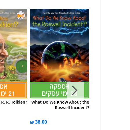
R. R. Tolkien?
What Do We Know About the
Who Is Cristia
Roswell Incident?