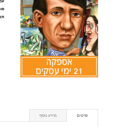
עמוד
פו
תאר
לדלג
להתחלה
של
גלריית
תמונות
פרטים
מידע נוסף