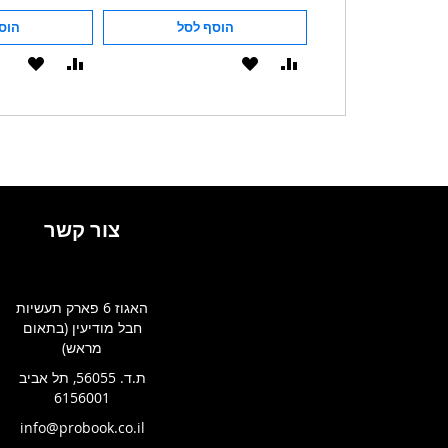
הוסף לסל
הוסף לסל
הוס
הוסף
הוסף
הוסף
הוסף
להשוואה
ל-
להשוואה
ל-
WISHLIST
WISHLIST
צור קשר
האגוז 6 פארק תעשיות
חבל מודיעין (בתאום
מראש)
ת.ד. 56055, תל אביב
6156001
info@probook.co.il