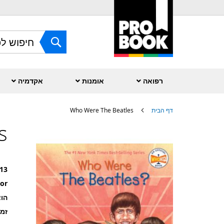
Skip
to
Content
חפש
רפואה
אומנות
אקדמיה
דף הבית
Who Were The Beatles
s
לדלג
לסוף
של
גלריית
תמונות
13
or
הוצ
זמ