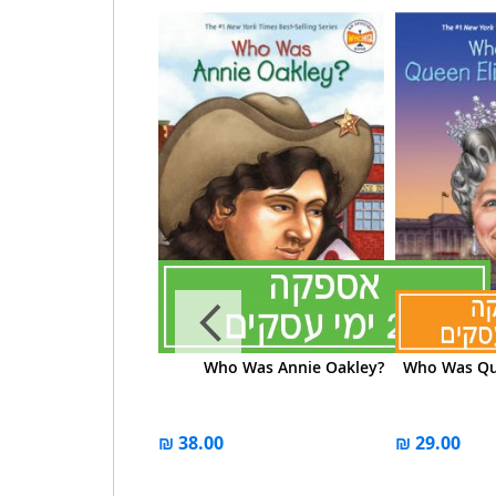
Who Was Bruce Lee?
Who Was Annie Oakley?
Who Was Que