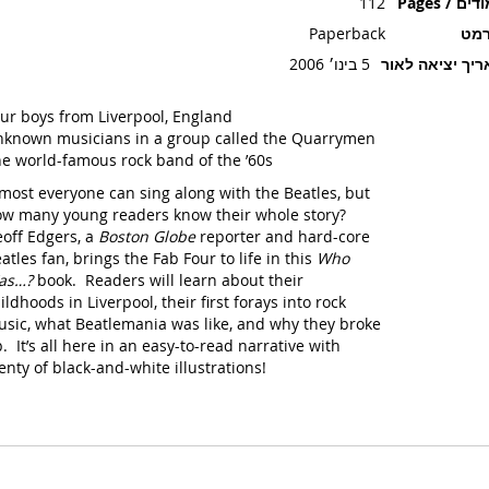
ים / Pages
112
רמט
Paperback
יך יציאה לאור
5 בינו׳ 2006
ur boys from Liverpool, England
known musicians in a group called the Quarrymen
e world-famous rock band of the ’60s
most everyone can sing along with the Beatles, but
w many young readers know their whole story?
off Edgers, a
Boston Globe
reporter and hard-core
atles fan, brings the Fab Four to life in this
Who
as…?
book. Readers will learn about their
ildhoods in Liverpool, their first forays into rock
sic, what Beatlemania was like, and why they broke
. It’s all here in an easy-to-read narrative with
enty of black-and-white illustrations!