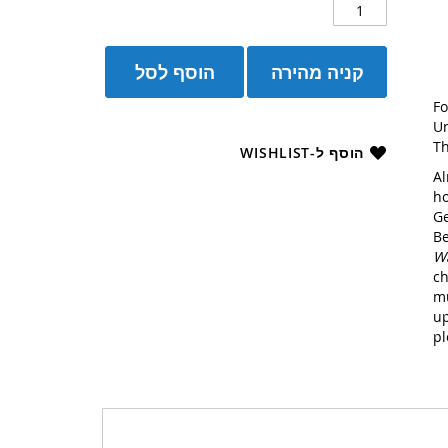
קניה מהירה
הוסף לסל
Fo
Un
Th
הוסף ל-WISHLIST
Al
ho
Ge
Be
W
ch
mu
up
pl