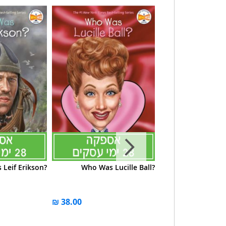
Leif Erikson?
Who Was Lucille Ball?
Who Was H