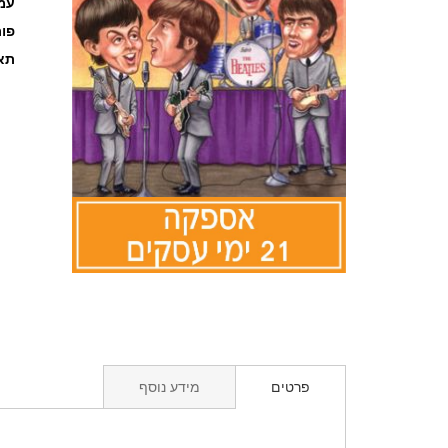
עמוד
פו
תאר
לדלג
להתחלה
של
גלריית
תמונות
פרטים
מידע נוסף