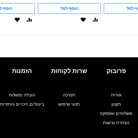
ף לסל
הוסף לסל
הוסף ל
הוסף
הוסף
הוסף
הוסף
להשוואה
ל-
להשוואה
ל-
WISHLIST
WISHLIST
פרובוק
שרות לקוחות
הזמנות
אודות
תמיכה
הובלה ומשלוח
תקנון
תנאי שימוש
ביטולים, זיכויים והחזרות
משלוחים ואספקה
הצהרת נגישות