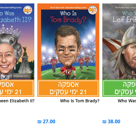
en Elizabeth II?
Who Is Tom Brady?
Who Was 