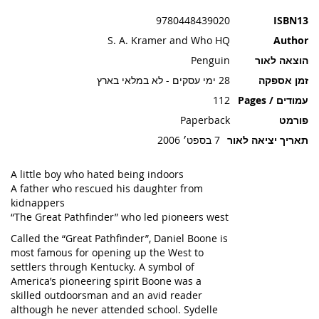
תמונות
9780448439020
ISBN13
S. A. Kramer and Who HQ
Author
הוצאה לאור
Penguin
זמן אספקה
28 ימי עסקים - לא במלאי בארץ
עמודים / Pages
112
פורמט
Paperback
תאריך יציאה לאור
7 בספט׳ 2006
A little boy who hated being indoors
A father who rescued his daughter from
kidnappers
“The Great Pathfinder” who led pioneers west
Called the “Great Pathfinder”, Daniel Boone is
most famous for opening up the West to
settlers through Kentucky. A symbol of
America’s pioneering spirit Boone was a
skilled outdoorsman and an avid reader
although he never attended school. Sydelle