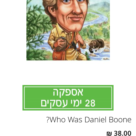
לדלג
Who Was Daniel Boone?
להתחלה
של
גלריית