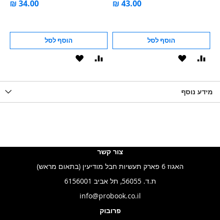
הוסף לסל
הוסף לסל
וסף
הוסף
הוסף
הוסף
הוסף
ואה
ל-
להשוואה
ל-
להשוואה
WISHLIS
מידע נוסף
WISHLIST
LIST
צור קשר
האגוז 6 פארק תעשיות חבל מודיעין (בתאום מראש)
ת.ד. 56055, תל אביב 6156001
info@probook.co.il
פרובוק