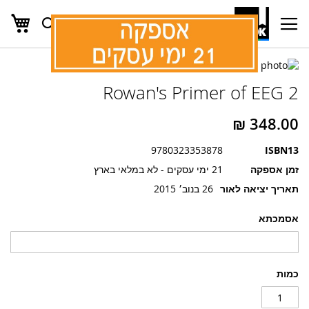
העג
חפש
Ski
t
Conten
לדלג
לדלג
לסוף
Rowan's Primer of EEG 2
של
להתחלה
של
גלריית
גלריית
תמונות
תמונות
9780323353878
ISBN13
זמן אספקה
21 ימי עסקים - לא במלאי בארץ
תאריך יציאה לאור
26 בנוב׳ 2015
אסמכתא
כמות