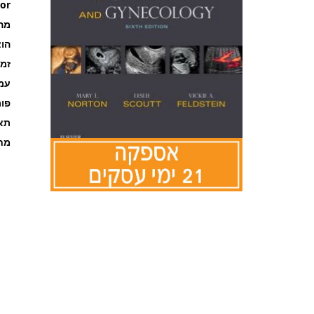
or
מה
הוצ
זמ
עמוד
פו
תאר
מחל
לדלג
להתחלה
של
גלריית
תמונות