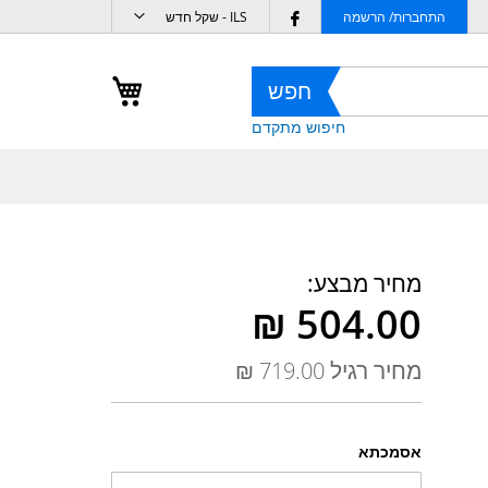
מטבע
Follow
התחברות/ הרשמה
ILS - שקל חדש
us
on
העגלה שלי
חפש
Facebook
חיפוש מתקדם
מחיר מבצע
מחיר רגיל
אסמכתא