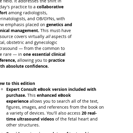
e field. It addresses the shift in
day's practice to a
collaborative
fort
among radiologists,
rinatologists, and OB/GYNs, with
w emphasis placed on
genetics and
inical management.
This must-have
source covers virtually
all
aspects of
tal, obstetric and gynecologic
trasound — from the common to
e rare — in
one essential clinical
ference,
allowing you to
practice
th absolute confidence.
w to this edition
Expert Consult eBook version included with
purchase.
This
enhanced eBook
experience
allows you to search all of the text,
figures, images, and references from the book on
a variety of devices. You'll also access
20 real-
time ultrasound videos
of the fetal heart and
other structures.