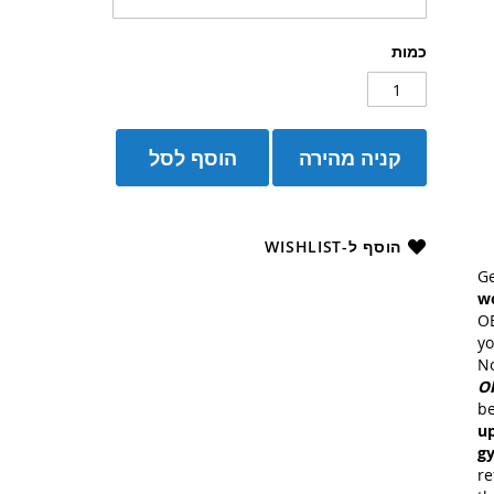
כמות
קניה מהירה
הוסף לסל
הוסף ל-WISHLIST
Ge
wo
OB
yo
N
Ob
b
u
gy
re