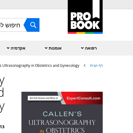
Skip
to
Content
חפש
רפואה
אומנות
אקדמיה
דף הבית
's Ultrasonography in Obstetrics and Gynecology
y
לדלג
לסוף
של
d
גלריית
תמונות
y
13