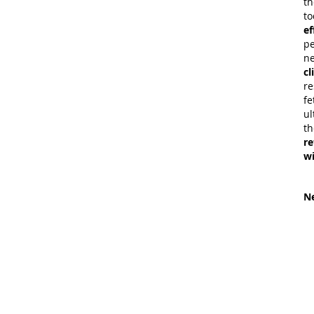
th
to
ef
pe
ne
cl
re
fe
ul
th
re
wi
Ne