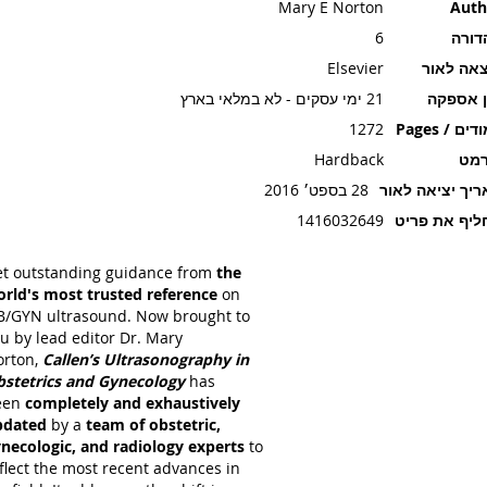
Mary E Norton
Auth
דורה
6
אה לאור
Elsevier
ן אספקה
21 ימי עסקים - לא במלאי בארץ
ים / Pages
1272
רמט
Hardback
יך יציאה לאור
28 בספט׳ 2016
יף את פריט
1416032649
t outstanding guidance
from
the
rld's most trusted reference
on
/GYN ultrasound. Now brought to
u by lead editor Dr. Mary
orton,
Callen’s Ultrasonography in
stetrics and Gynecology
has
een
completely and exhaustively
pdated
by a
team of obstetric,
necologic, and radiology experts
to
flect the most recent advances in