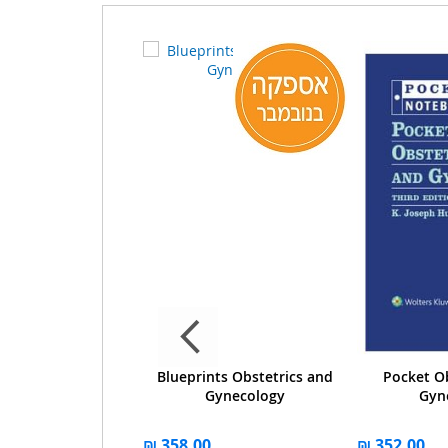
man's Medical
Blueprints Obstetrics and
Pocket O
yology, 14e IE
Gynecology
Gyn