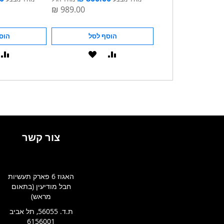
הוסף לסל
הוסף לסל
הוס
הוסף
הוסף
הוסף
הוסף
הו
ל-
להשוואה
ל-
להשוואה
SHLIST
WISHLIST
WISH
צור קשר
האגוז 6 פארק תעשיות
חבל מודיעין (בתאום
מראש)
ת.ד. 56055, תל אביב
6156001