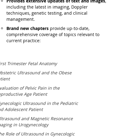
Provides extensive updates of text and images
,
including the latest in imaging, Doppler
techniques, genetic testing, and clinical
management.
Brand new chapters
provide up-to-date,
comprehensive coverage of topics relevant to
current practice:
irst Trimester Fetal Anatomy
bstetric Ultrasound and the Obese
tient
valuation of Pelvic Pain in the
productive Age Patient
ynecologic Ultrasound in the Pediatric
d Adolescent Patient
ltrasound and Magnetic Resonance
aging in Urogynecology
he Role of Ultrasound in Gynecologic