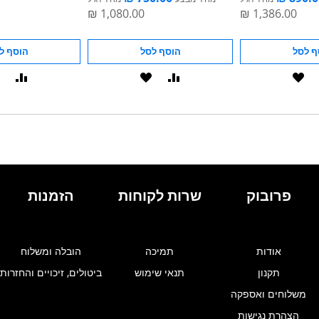
ף לסל
הוסף לסל
הוסף ל
סף
הוסף
הוסף
הוסף
הוסף
ל-
להשוואה
ל-
להשוואה
ל-
WISHLIST
WISHLIST
WI
פרובוק
שרות לקוחות
הזמנות
אודות
תמיכה
הובלה ומשלוח
תקנון
תנאי שימוש
ביטולים, זיכויים והחזרות
משלוחים ואספקה
הצהרת נגישות