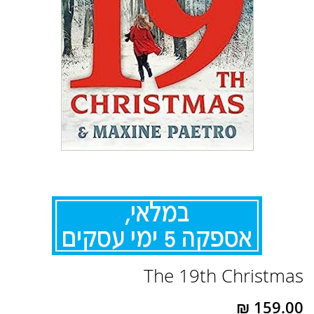
לדלג
The 19th Christmas
להתחלה
של
גלריית