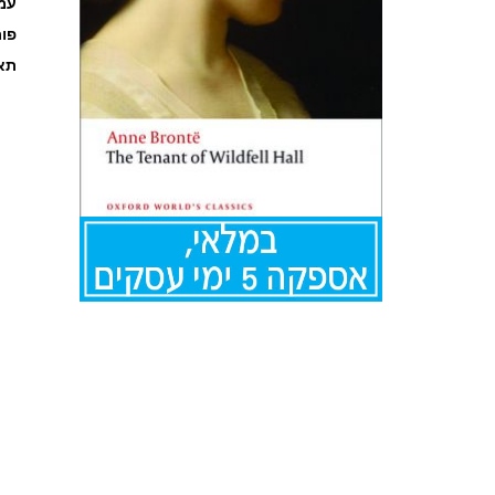
עמוד
פו
תאר
לדלג
להתחלה
של
גלריית
תמונות