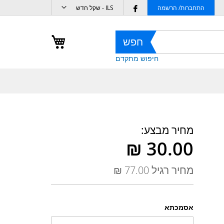
מטבע
Follow
התחברות/ הרשמה
ILS - שקל חדש
us
on
העגלה שלי
חפש
Facebook
חיפוש מתקדם
מחיר מבצע
מחיר רגיל
אסמכתא