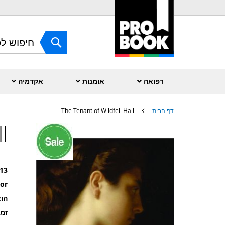
Skip
to
Content
חפש
רפואה
אומנות
אקדמיה
דף הבית
The Tenant of Wildfell Hall
l
לדלג
לסוף
של
גלריית
תמונות
13
or
הוצ
זמ