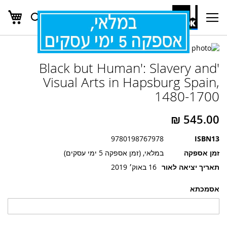
העג
חפש
Ski
t
Conten
לדלג
לדלג
לסוף
'Black but Human': Slavery and
של
להתחלה
של
גלריית
Visual Arts in Hapsburg Spain,
גלריית
תמונות
1480-1700
תמונות
9780198767978
ISBN13
זמן אספקה
במלאי, (זמן אספקה 5 ימי עסקים)
תאריך יציאה לאור
16 באוק׳ 2019
אסמכתא