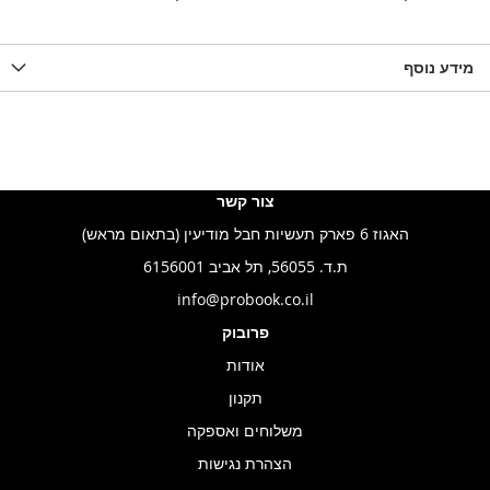
ואה
ל-
להשוואה
ל-
להשוואה
WISHLIS
מידע נוסף
WISHLIST
LIST
צור קשר
האגוז 6 פארק תעשיות חבל מודיעין (בתאום מראש)
ת.ד. 56055, תל אביב 6156001
info@probook.co.il
פרובוק
אודות
תקנון
משלוחים ואספקה
הצהרת נגישות