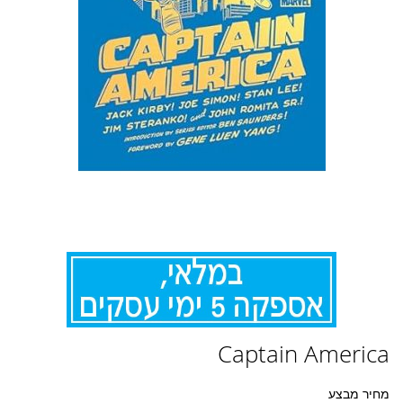
לדלג
Captain America
להתחלה
של
גלריית
מחיר מבצע