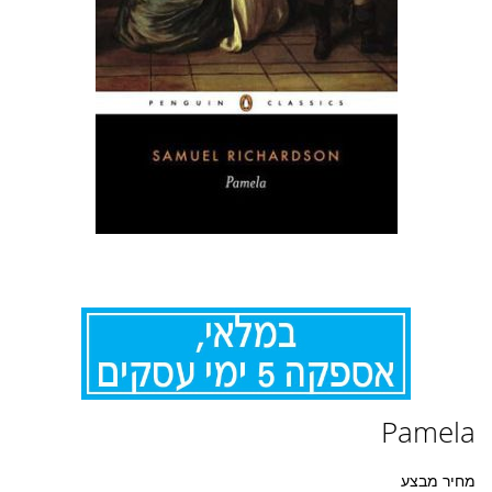
לדלג
Pamela
להתחלה
של
גלריית
מחיר מבצע