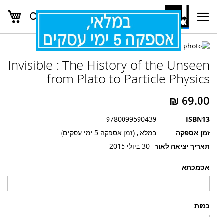
העג
חפש
Ski
t
Conten
לדלג
לדלג
לסוף
Invisible : The History of the Unseen
של
להתחלה
של
גלריית
from Plato to Particle Physics
גלריית
תמונות
תמונות
9780099590439
ISBN13
זמן אספקה
במלאי, (זמן אספקה 5 ימי עסקים)
תאריך יציאה לאור
30 ביולי 2015
אסמכתא
כמות