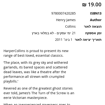
תמונות
9780007420285
ISBN13
Henry James
Author
הוצאה לאור
Collins
זמן אספקה
21 ימי עסקים - לא במלאי בארץ
תאריך יציאה לאור
1 בינו׳ 2011
HarperCollins is proud to present its new
range of best-loved, essential classics.
‘The place, with its grey sky and withered
garlands, its bared spaces and scattered
dead leaves, was like a theatre after the
performance-all strewn with crumpled
playbills.’
Revered as one of the greatest ghost stories
ever told, James’s The Turn of the Screw is an
eerie Victorian masterpiece.
When an inexperienced governess goes to