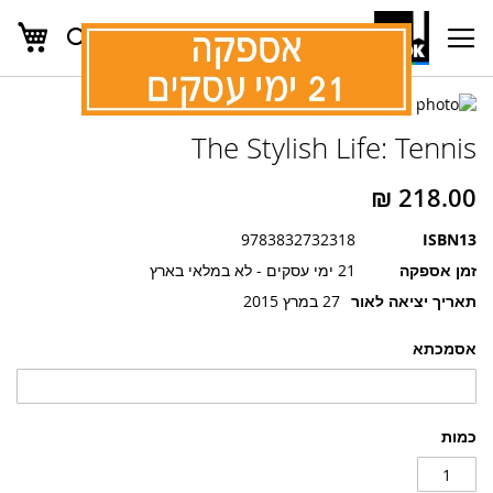
העג
חפש
Ski
t
Conten
לדלג
לדלג
לסוף
The Stylish Life: Tennis
של
להתחלה
של
גלריית
גלריית
תמונות
תמונות
9783832732318
ISBN13
זמן אספקה
21 ימי עסקים - לא במלאי בארץ
תאריך יציאה לאור
27 במרץ 2015
אסמכתא
כמות