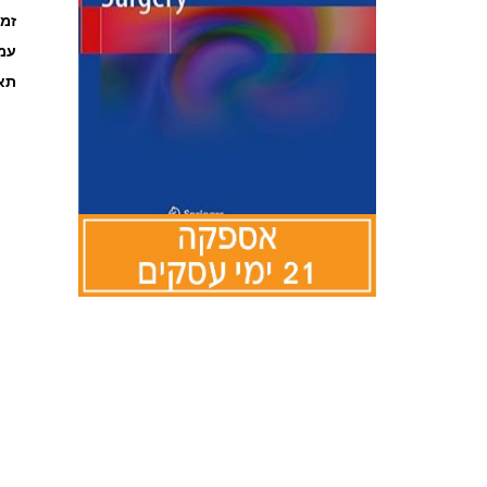
זמ
עמוד
תאר
לדלג
להתחלה
של
גלריית
תמונות