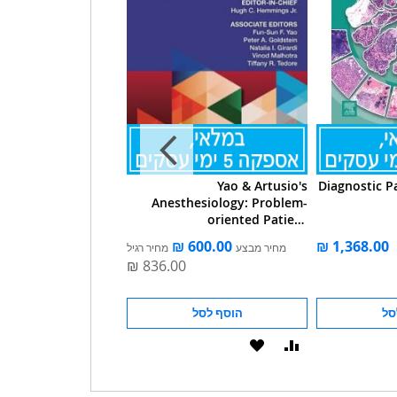
shington Manual of
Yao & Artusio's
Diagnostic P
Oncology 4e
Anesthesiology: Problem-
oriented Patient
Management Print + Ebook
מחיר מבצע
מחיר רגיל
With Multimedia
סל
הוסף לסל
הוסף לסל
הוסף
הוסף
הוסף
הוסף
להשוואה
ל-
להשוואה
ל-