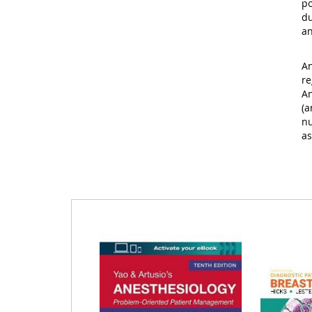
po
du
an
An
re
An
(a
nu
as