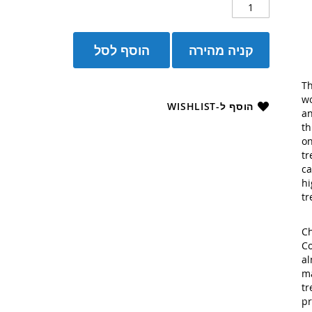
קניה מהירה
הוסף לסל
Th
wo
הוסף ל-WISHLIST
an
th
on
tr
ca
hi
tr
Ch
Co
al
ma
tr
pr