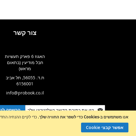
WISHLIST
WISHLIST
צור קשר
האגוז 6 פארק תעשיות
חבל מודיעין (בתאום
מראש)
ת.ד. 56055, תל אביב
6156001
info@probook.co.il
Sign
הרשמה לניו
Up
אנו משתמשים ב-Cookies כדי לשפר את החוויה שלך.
כדי לקיים ההנחיה החדשה של e-Privacy, עלינו לבקש את הסכמתך לה
for
Our
אפשר קבצי Cookie
Newsletter: