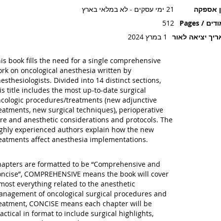
ן אספקה
21 ימי עסקים - לא במלאי בארץ
ים / Pages
512
יך יציאה לאור
1 במרץ 2024
is book fills the need for a single comprehensive
rk on oncological anesthesia written by
esthesiologists. Divided into 14 distinct sections,
is title includes the most up-to-date surgical
cologic procedures/treatments (new adjunctive
eatments, new surgical techniques), perioperative
re and anesthetic considerations and protocols. The
ghly experienced authors explain how the new
eatments affect anesthesia implementations.
apters are formatted to be “Comprehensive and
ncise”, COMPREHENSIVE means the book will cover
most everything related to the anesthetic
nagement of oncological surgical procedures and
eatment, CONCISE means each chapter will be
actical in format to include surgical highlights,