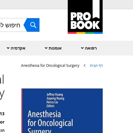
Skip
to
Content
חפש
רפואה
אומנות
אקדמיה
דף הבית
Anesthesia for Oncological Surgery
l
לדלג
לסוף
של
y
גלריית
תמונות
13
or
הוצ