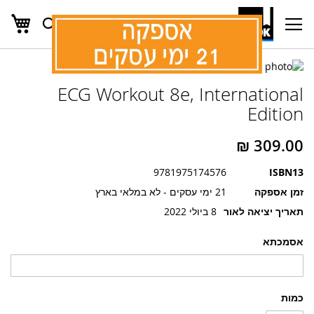
העג
חפש
Ski
t
Conten
לדלג
לדלג
לסוף
ECG Workout 8e, International
של
להתחלה
של
גלריית
Edition
גלריית
תמונות
תמונות
9781975174576
ISBN13
זמן אספקה
21 ימי עסקים - לא במלאי בארץ
תאריך יציאה לאור
8 ביולי 2022
אסמכתא
כמות