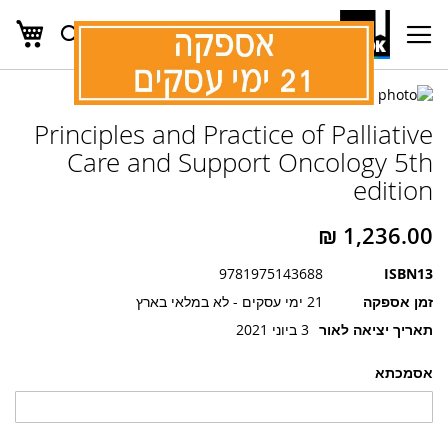
העג
חפש
Ski
t
Conten
לדלג
לדלג
לסוף
Principles and Practice of Palliative
של
להתחלה
של
גלריית
Care and Support Oncology 5th
גלריית
תמונות
edition
תמונות
9781975143688
ISBN13
זמן אספקה
21 ימי עסקים - לא במלאי בארץ
תאריך יציאה לאור
3 ביוני 2021
אסמכתא