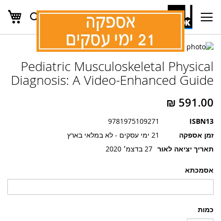
העג
חפש
Ski
t
Conten
לדלג
לדלג
לסוף
Pediatric Musculoskeletal Physical
של
להתחלה
של
גלריית
Diagnosis: A Video-Enhanced Guide
גלריית
תמונות
תמונות
9781975109271
ISBN13
זמן אספקה
21 ימי עסקים - לא במלאי בארץ
תאריך יציאה לאור
27 בדצמ׳ 2020
אסמכתא
כמות