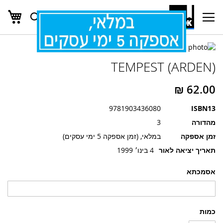
העג
חפש
Ski
t
Conten
לדלג
לדלג
לסוף
TEMPEST (ARDEN)
של
להתחלה
של
גלריית
גלריית
תמונות
תמונות
9781903436080
ISBN13
מהדורה
3
זמן אספקה
במלאי, (זמן אספקה 5 ימי עסקים)
תאריך יציאה לאור
4 בינו׳ 1999
אסמכתא
כמות