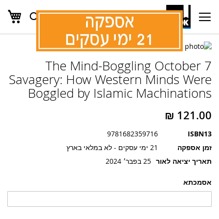
העג
חפש
Ski
t
Conten
לדלג
לדלג
לסוף
The Mind-Boggling October 7
של
להתחלה
של
גלריית
Savagery: How Western Minds Were
גלריית
תמונות
Boggled by Islamic Machinations
תמונות
9781682359716
ISBN13
זמן אספקה
21 ימי עסקים - לא במלאי בארץ
תאריך יציאה לאור
25 בפבר׳ 2024
אסמכתא