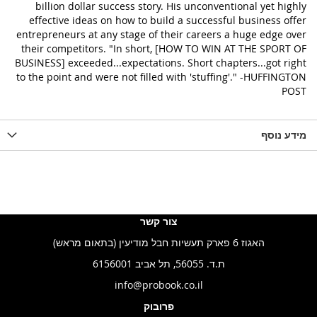
billion dollar success story. His unconventional yet highly
effective ideas on how to build a successful business offer
entrepreneurs at any stage of their careers a huge edge over
their competitors. "In short, [HOW TO WIN AT THE SPORT OF
BUSINESS] exceeded...expectations. Short chapters...got right
to the point and were not filled with 'stuffing'." -HUFFINGTON
POST
מידע נוסף
צור קשר
האגוז 6 פארק תעשיות חבל מודיעין (בתאום מראש)
ת.ד. 56055, תל אביב 6156001
info@probook.co.il
פרובוק