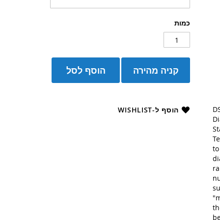
כמות
קניה מהירה
הוסף לסל
DS
הוסף ל-WISHLIST
Di
St
Te
to
di
ra
nu
su
"m
th
be