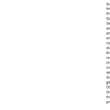
qu
kn
th
Qu
Se
as
an
en
co
di
th
re
in
in
se
di
ge
DS
Di
th
pr