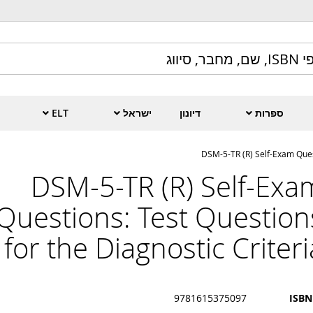
ספרות
דיונון
ישראל
ELT
DSM-5-TR (R) Self-Exam Quest
DSM-5-TR (R) Self-Exa
Questions: Test Question
for the Diagnostic Criteri
9781615375097
ISBN