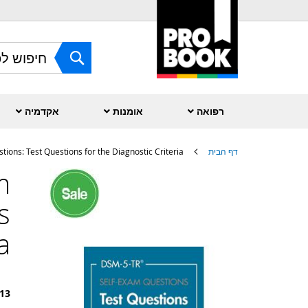
Skip
to
Content
חפש
רפואה
אומנות
אקדמיה
דף הבית
ions: Test Questions for the Diagnostic Criteria
m
לדלג
לסוף
של
s
גלריית
תמונות
a
13