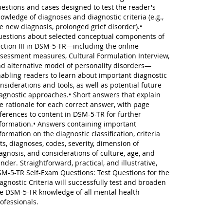
estions and cases designed to test the reader's
owledge of diagnoses and diagnostic criteria (e.g.,
e new diagnosis, prolonged grief disorder).•
estions about selected conceptual components of
ction III in DSM-5-TR—including the online
sessment measures, Cultural Formulation Interview,
d alternative model of personality disorders—
abling readers to learn about important diagnostic
nsiderations and tools, as well as potential future
agnostic approaches.• Short answers that explain
e rationale for each correct answer, with page
ferences to content in DSM-5-TR for further
formation.• Answers containing important
formation on the diagnostic classification, criteria
ts, diagnoses, codes, severity, dimension of
agnosis, and considerations of culture, age, and
nder. Straightforward, practical, and illustrative,
M-5-TR Self-Exam Questions: Test Questions for the
agnostic Criteria will successfully test and broaden
e DSM-5-TR knowledge of all mental health
ofessionals.