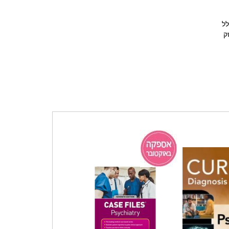
ן DSM‑5‑TR, הכולל
ק