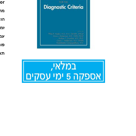
or
מה
הוצ
זמ
עמוד
פו
תאר
לדלג
להתחלה
של
גלריית
תמונות