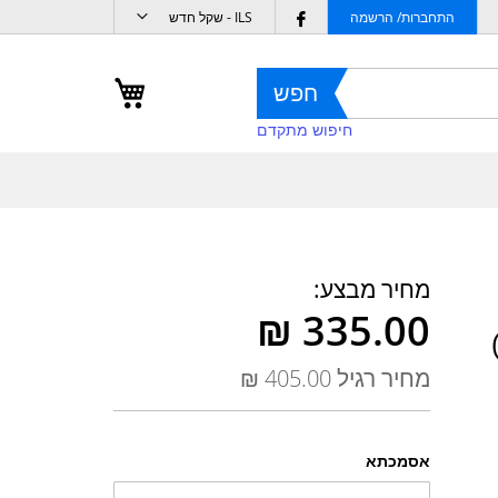
מטבע
Follow
התחברות/ הרשמה
ILS - שקל חדש
us
on
העגלה שלי
חפש
Facebook
חיפוש מתקדם
מחיר מבצע
מחיר רגיל
אסמכתא