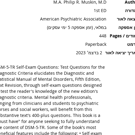
M.A. Philip R. Muskin, M.D
Auth
דורה
1st ED
אה לאור
American Psychiatric Association
ן אספקה
במלאי, (זמן אספקה 5 ימי עסקים)
ים / Pages
448
רמט
Paperback
יך יציאה לאור
2 בדצמ׳ 2023
M-5-TR Self-Exam Questions: Test Questions for the
agnostic Criteria elucidates the Diagnostic and
atistical Manual of Mental Disorders, Fifth Edition,
xt Revision, through self-exam questions designed
 test the reader's knowledge of the new edition's
agnostic criteria. Mental health professionals,
nging from clinicians and students to psychiatric
rses and social workers, will benefit from this
bstantive text's 400-plus questions. This book is a
ust have" for anyone seeking to fully understand
e content of DSM-5-TR. Some of the book's most
neficial features include the following: • Self-exam