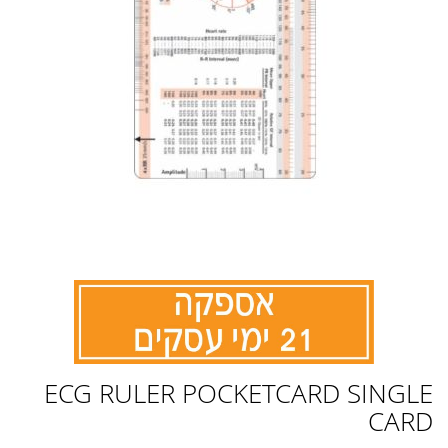
לדלג
ECG RULER POCKETCARD SINGLE
להתחלה
של
CARD
גלריית