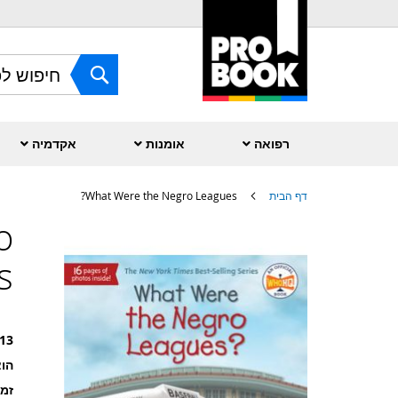
Skip
to
Content
חפש
רפואה
אומנות
אקדמיה
דף הבית
What Were the Negro Leagues?
o
לדלג
לסוף
של
?
גלריית
תמונות
13
הוצ
זמ