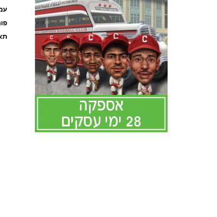
עמוד
פו
תאר
לדלג
להתחלה
של
גלריית
תמונות