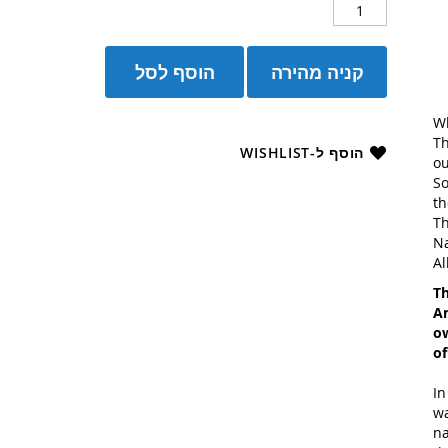
קניה מהירה
הוסף לסל
Wh
Th
הוסף ל-WISHLIST
ou
So
th
Th
Na
Al
Th
Am
ow
of
In
wa
na