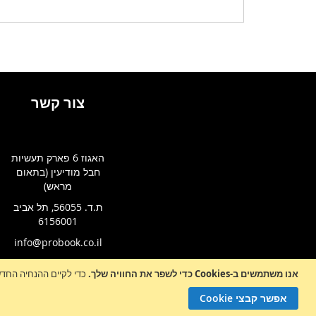
צור קשר
האגוז 6 פארק תעשיות
חבל מודיעין (בתאום
מראש)
ת.ד. 56055, תל אביב
6156001
info@probook.co.il
אנו משתמשים ב-Cookies כדי לשפר את החוויה שלך.
כדי לקיים ההנחיה החדשה של e-Privacy, עלינו לבקש את הסכמתך לה
Sign
הרשמה לניו
Up
אפשר קבצי Cookie
for