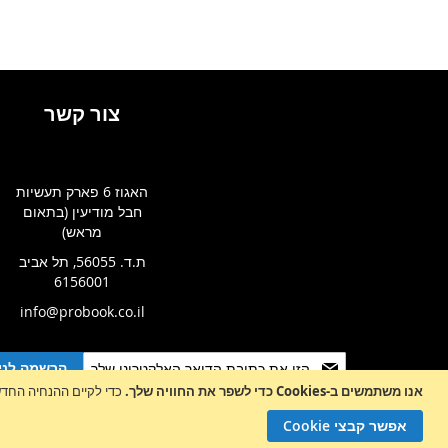
צור קשר
האגוז 6 פארק תעשיות
חבל מודיעין (בתאום
מראש)
ת.ד. 56055, תל אביב
6156001
info@probook.co.il
Sign
הרשמה לניו
Up
אנו משתמשים ב-Cookies כדי לשפר את החוויה שלך.
כדי לקיים ההנחיה החדשה של e-Privacy, עלינו לבקש את הסכמתך לה
for
Our
אפשר קבצי Cookie
Newsletter: