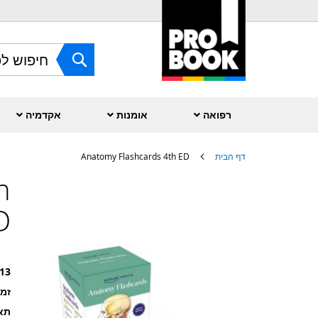
Skip
to
Content
חפש
רפואה
אומנות
אקדמיה
דף הבית
Anatomy Flashcards 4th ED
h
לדלג
לסוף
של
D
גלריית
תמונות
13
זמ
תאר