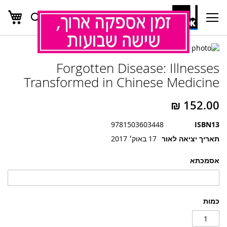
העג
חפש
Ski
t
Conten
לדלג
לדלג
לסוף
Forgotten Disease: Illnesses
של
להתחלה
של
גלריית
Transformed in Chinese Medicine
גלריית
תמונות
תמונות
9781503603448
ISBN13
תאריך יציאה לאור
17 באוק׳ 2017
אסמכתא
כמות