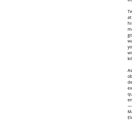
Tw
at
hi
ma
go
wa
yo
wi
ki
As
ob
de
ex
qu
en
—a
Ma
El