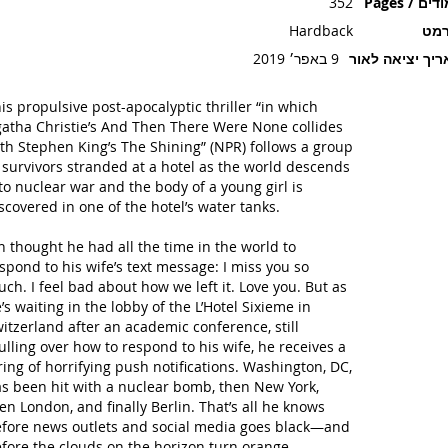
ים / Pages
352
רמט
Hardback
יך יציאה לאור
9 באפר׳ 2019
is propulsive post-apocalyptic thriller “in which
atha Christie’s
And Then There Were None
collides
th Stephen King’s
The Shining
” (NPR) follows a group
 survivors stranded at a hotel as the world descends
to nuclear war and the body of a young girl is
scovered in one of the hotel’s water tanks.
n thought he had all the time in the world to
spond to his wife’s text message:
I miss you so
ch. I feel bad about how we left it. Love you.
But as
’s waiting in the lobby of the L’Hotel Sixieme in
itzerland after an academic conference, still
lling over how to respond to his wife, he receives a
ring of horrifying push notifications. Washington, DC,
s been hit with a nuclear bomb, then New York,
en London, and finally Berlin. That’s all he knows
fore news outlets and social media goes black—and
fore the clouds on the horizon turn orange.