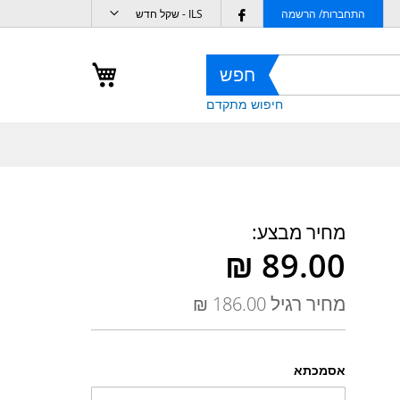
מטבע
Follow
התחברות/ הרשמה
ILS - שקל חדש
us
on
העגלה שלי
חפש
Facebook
חיפוש מתקדם
מחיר מבצע
מחיר רגיל
אסמכתא