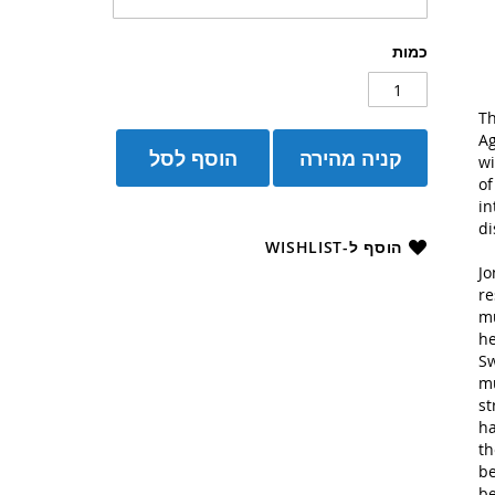
כמות
Th
Ag
קניה מהירה
הוסף לסל
wi
of
in
di
הוסף ל-WISHLIST
Jo
re
mu
he
Sw
mu
st
ha
th
be
be