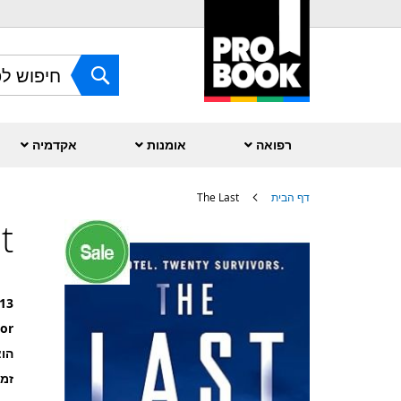
Skip
to
Content
חפש
רפואה
אומנות
אקדמיה
דף הבית
The Last
t
לדלג
לסוף
של
גלריית
תמונות
13
or
הוצ
זמ