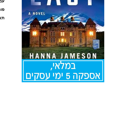
עמוד
פו
תאר
לדלג
להתחלה
של
גלריית
תמונות