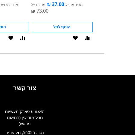
צע
מחיר רגיל
מחיר מבצע
מחיר רגיל
מחיר מבצע
הוסף לסל
הוסף לסל
הוס
הוסף
הוסף
הוסף
הוסף
להשוואה
ל-
להשוואה
ל-
WISHLIST
WISHLIST
צור קשר
האגוז 6 פארק תעשיות
חבל מודיעין (בתאום
מראש)
ת.ד. 56055, תל אביב