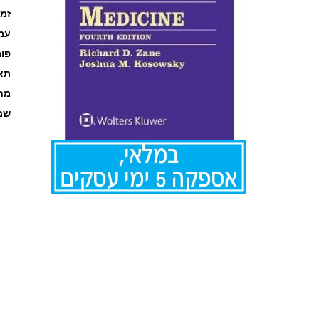
זמ
עמוד
פו
תאר
מחל
שם
לדלג
להתחלה
של
גלריית
תמונות