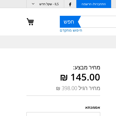
מטבע
Follow
התחברות/ הרשמה
ILS - שקל חדש
us
on
העגלה שלי
חפש
Facebook
חיפוש מתקדם
מחיר מבצע
מחיר רגיל
אסמכתא