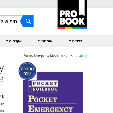
Skip
to
Content
חפש
רפואה
אומנות
אקדמיה
דף הבית
Pocket Emergency Medicine 4e
y
לדלג
לסוף
של
e
גלריית
תמונות
13
יצא
מה