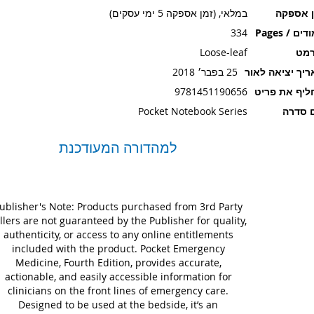
ן אספקה
במלאי, (זמן אספקה 5 ימי עסקים)
ים / Pages
334
רמט
Loose-leaf
יך יציאה לאור
25 בפבר׳ 2018
יף את פריט
9781451190656
 סדרה
Pocket Notebook Series
למהדורה המעודכנת
ublisher's Note: Products purchased from 3rd Party
llers are not guaranteed by the Publisher for quality,
authenticity, or access to any online entitlements
included with the product. Pocket Emergency
Medicine, Fourth Edition, provides accurate,
actionable, and easily accessible information for
clinicians on the front lines of emergency care.
Designed to be used at the bedside, it’s an