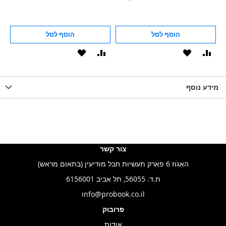
הוסף לסל
הוסף לסל
וסף
הוסף
הוסף
הוסף
הוסף
ואה
ל-
להשוואה
ל-
להשוואה
WISHLIS
מידע נוסף
WISHLIST
LIST
צור קשר
האגוז 6 פארק תעשיות חבל מודיעין (בתאום מראש)
ת.ד. 56055, תל אביב 6156001
info@probook.co.il
פרובוק
אודות