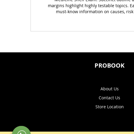
margins highlight highly testable topics. E
must-know information on causes, risk 
PROBOOK
About Us
Contact Us
Store Location