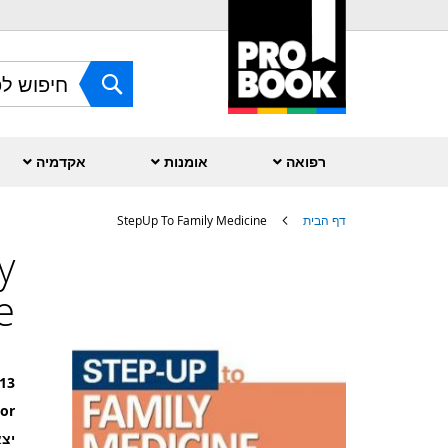
Skip
to
Content
חפש
רפואה
אומנות
אקדמיה
דף הבית
StepUp To Family Medicine
y
לדלג
לסוף
של
e
גלריית
תמונות
13
or
יצא