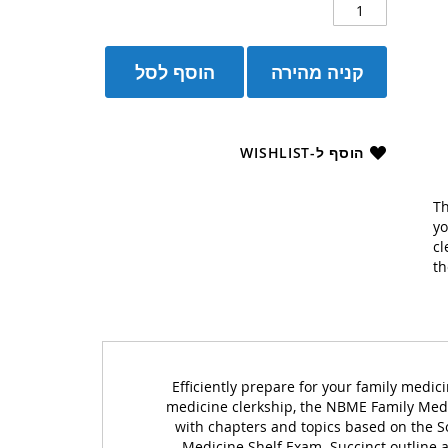
קניה מהירה
הוסף לסל
הוסף ל-WISHLIST
Th
yo
cl
th
Efficiently prepare for your family medic
medicine clerkship, the NBME Family Med
with chapters and topics based on the S
Medicine Shelf Exam. Succinct outline 