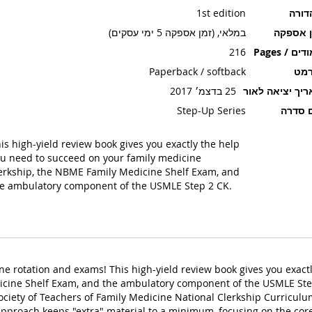
דורה
1st edition
ן אספקה
במלאי, (זמן אספקה 5 ימי עסקים)
ים / Pages
216
רמט
Paperback / softback
יך יציאה לאור
25 בדצמ׳ 2017
 סדרה
Step-Up Series
is high-yield review book gives you exactly the help
u need to succeed on your family medicine
erkship, the NBME Family Medicine Shelf Exam, and
e ambulatory component of the USMLE Step 2 CK.
ine rotation and exams! This high-yield review book gives you exac
icine Shelf Exam, and the ambulatory component of the USMLE Step
ociety of Teachers of Family Medicine National Clerkship Curriculu
approach keeps "extra" material to a minimum, focusing on the core