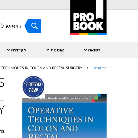
Skip
to
Content
חפש
רפואה
אומנות
אקדמיה
דף הבית
E TECHNIQUES IN COLON AND RECTAL SURGERY
S
לדלג
לסוף
של
L
גלריית
תמונות
Y
13