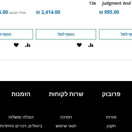
13e
Judgment And 
Care 
מחיר מבצע
ף לסל
הוסף לסל
הוסף ל
הוסף
הוסף
הוסף
הוסף
להשוואה
ל-
להשוואה
ל-
WISHLIST
WISHLIST
פרובוק
שרות לקוחות
הזמנות
אודות
תמיכה
הובלה ומשלוח
תקנון
תנאי שימוש
ביטולים, זיכויים והחזרות