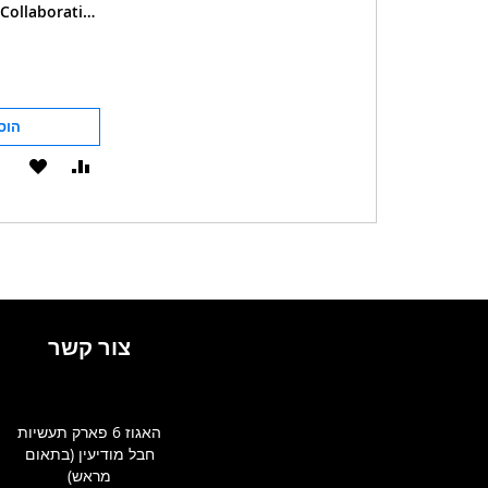
Collaborative
, 2-volume Set
הוס
הוסף
הוסף
להשוואה
ל-
WISHLIST
צור קשר
האגוז 6 פארק תעשיות
חבל מודיעין (בתאום
מראש)