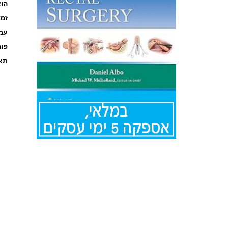
הוצ
זמ
עמוד
פו
תאר
לדלג
להתחלה
של
גלריית
תמונות