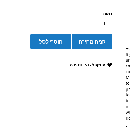
כמות
קניה מהירה
הוסף לסל
Ac
hi
an
הוסף ל-WISHLIST
co
co
Mu
to
pr
te
bu
in
wh
Ke