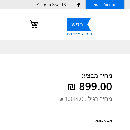
מטבע
Follow
התחברות/ הרשמה
ILS - שקל חדש
us
on
העגלה שלי
חפש
Facebook
חיפוש מתקדם
מחיר מבצע
מחיר רגיל
אסמכתא