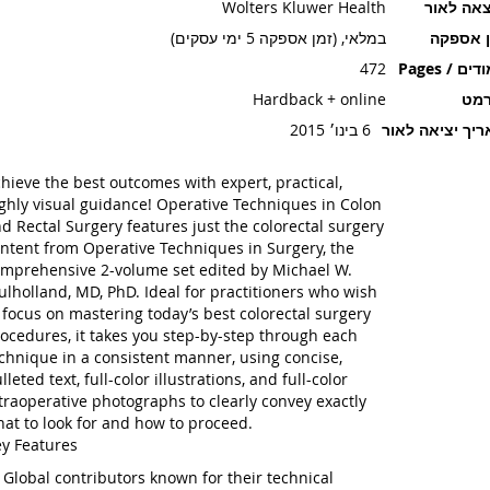
אה לאור
Wolters Kluwer Health
ן אספקה
במלאי, (זמן אספקה 5 ימי עסקים)
ים / Pages
472
רמט
Hardback + online
יך יציאה לאור
6 בינו׳ 2015
hieve the best outcomes with expert, practical,
ghly visual guidance!
Operative Techniques in Colon
d Rectal Surgery
features just the colorectal surgery
ntent from
Operative Techniques in Surgery,
the
mprehensive 2-volume set edited by Michael W.
lholland, MD, PhD. Ideal for practitioners who wish
 focus on mastering today’s best colorectal surgery
ocedures, it takes you step-by-step through each
chnique in a consistent manner, using concise,
lleted text, full-color illustrations, and full-color
traoperative photographs to clearly convey exactly
at to look for and how to proceed.
y Features
Global contributors known for their technical