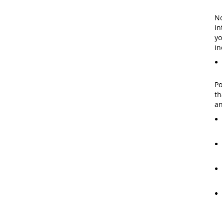
No
in
yo
in
Po
th
an