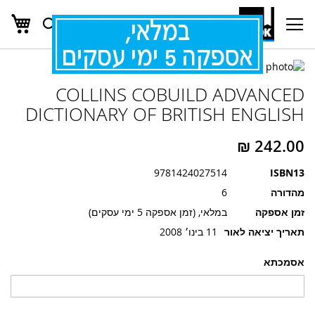
העג
חפש
Ski
t
Conten
לדלג
לדלג
לסוף
COLLINS COBUILD ADVANCED
של
להתחלה
של
גלריית
DICTIONARY OF BRITISH ENGLISH
גלריית
תמונות
תמונות
9781424027514
ISBN13
מהדורה
6
זמן אספקה
במלאי, (זמן אספקה 5 ימי עסקים)
תאריך יציאה לאור
11 בינו׳ 2008
אסמכתא