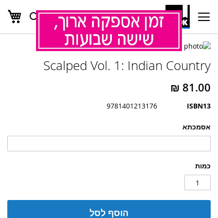
העג
חפש
Ski
t
Conten
לדלג
לדלג
לסוף
Scalped Vol. 1: Indian Country
של
להתחלה
של
גלריית
גלריית
תמונות
תמונות
9781401213176
ISBN13
אסמכתא
כמות
הוסף לסל