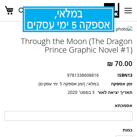
העג
חפש
Ski
t
Conten
לדלג
לדלג
לסוף
Through the Moon (The Dragon
של
להתחלה
של
גלריית
Prince Graphic Novel #1)
גלריית
תמונות
תמונות
9781338608816
ISBN13
זמן אספקה
במלאי, (זמן אספקה 5 ימי עסקים)
תאריך יציאה לאור
3 בספט׳ 2020
אסמכתא
כמות