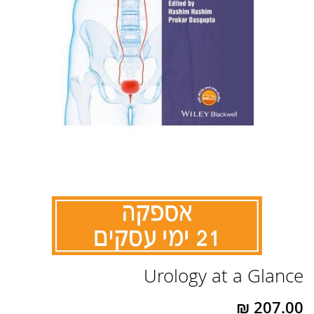
לדלג
Urology at a Glance
להתחלה
של
גלריית