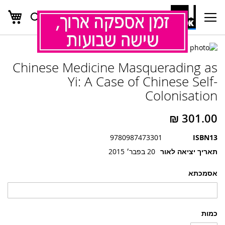
העג
חפש
Ski
t
Conten
לדלג
לדלג
לסוף
Chinese Medicine Masquerading as
של
להתחלה
של
גלריית
Yi: A Case of Chinese Self-
גלריית
תמונות
Colonisation
תמונות
9780987473301
ISBN13
תאריך יציאה לאור
20 בפבר׳ 2015
אסמכתא
כמות