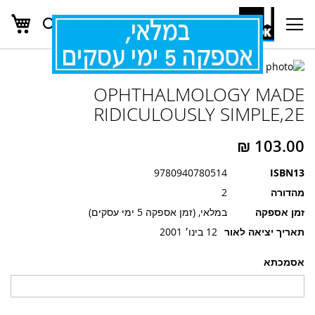
העג
חפש
Ski
t
Conten
לדלג
לדלג
לסוף
OPHTHALMOLOGY MADE
של
להתחלה
של
גלריית
RIDICULOUSLY SIMPLE,2E
גלריית
תמונות
תמונות
9780940780514
ISBN13
מהדורה
2
זמן אספקה
במלאי, (זמן אספקה 5 ימי עסקים)
תאריך יציאה לאור
12 בינו׳ 2001
אסמכתא