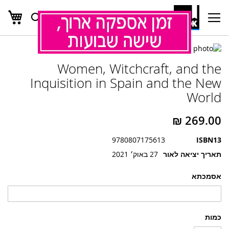
העג
חפש
Ski
t
Conten
לדלג
לדלג
לסוף
Women, Witchcraft, and the
של
להתחלה
של
גלריית
Inquisition in Spain and the New
גלריית
תמונות
World
תמונות
9780807175613
ISBN13
תאריך יציאה לאור
27 באוק׳ 2021
אסמכתא
כמות