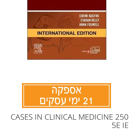
לדלג
250 CASES IN CLINICAL MEDICINE
להתחלה
של
5E IE
גלריית